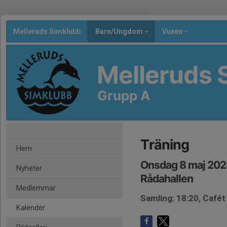
Melleruds Simklubb
Barn/Ungdom
Vuxen
Melleruds 
Grupp A
Träning
Hem
Onsdag 8 maj 202
Nyheter
Rådahallen
Medlemmar
Samling: 18:20, Cafét
Kalender