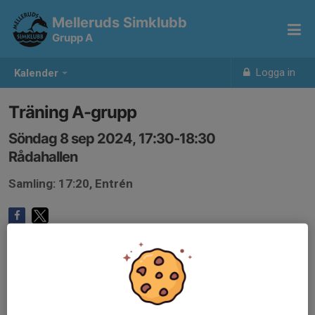
Melleruds Simklubb
Grupp A
Logga in
Kalender
Träning A-grupp
Söndag 8 sep 2024, 17:30-18:30
Rådahallen
Samling: 17:20, Entrén