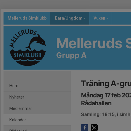
Melleruds Simklubb
Barn/Ungdom
Vuxen
Melleruds 
Grupp A
Träning A-gr
Hem
Måndag 17 feb 20
Nyheter
Rådahallen
Medlemmar
Samling: 18:15, i simh
Kalender