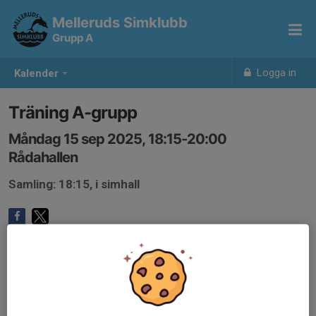
Melleruds Simklubb
Grupp A
Logga in
Kalender
Träning A-grupp
Måndag 15 sep 2025, 18:15-20:00
Rådahallen
Samling: 18:15, i simhall