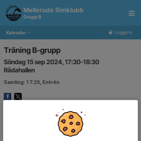
Melleruds Simklubb
Grupp B
Logga in
Kalender
Träning B-grupp
Söndag 15 sep 2024, 17:30-18:30
Rådahallen
Samling: 17:20, Entrén