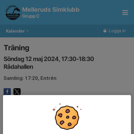
Melleruds Simklubb
Grupp C
Logga in
Kalender
Träning
Söndag 12 maj 2024, 17:30-18:30
Rådahallen
Samling: 17:20, Entrén