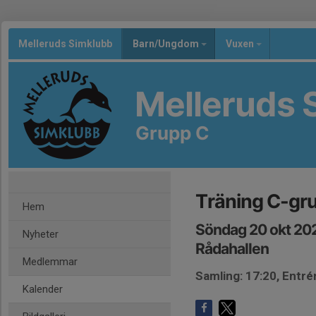
Melleruds Simklubb
Barn/Ungdom
Vuxen
Melleruds 
Grupp C
Träning C-gr
Hem
Söndag 20 okt 202
Nyheter
Rådahallen
Medlemmar
Samling: 17:20, Entré
Kalender