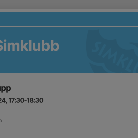
Simklubb
upp
4, 17:30-18:30
n