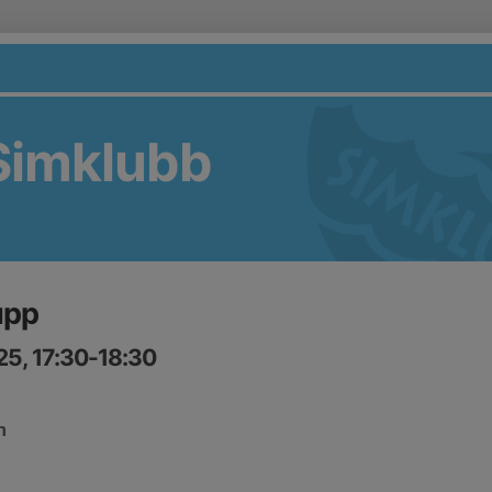
Simklubb
upp
25, 17:30-18:30
n