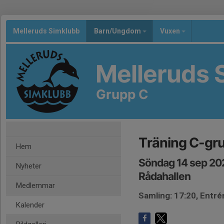
Melleruds Simklubb
Barn/Ungdom
Vuxen
Melleruds 
Grupp C
Träning C-gr
Hem
Söndag 14 sep 20
Nyheter
Rådahallen
Medlemmar
Samling: 17:20, Entré
Kalender