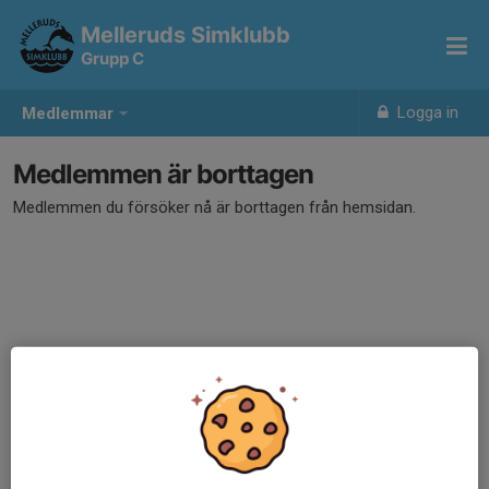
Melleruds Simklubb
Grupp C
Logga in
Medlemmar
Medlemmen är borttagen
Medlemmen du försöker nå är borttagen från hemsidan.