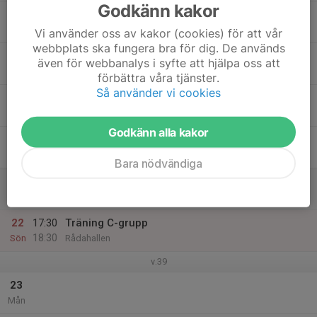
Godkänn kakor
17
Tis
Vi använder oss av kakor (cookies) för att vår
webbplats ska fungera bra för dig. De används
18
även för webbanalys i syfte att hjälpa oss att
Ons
förbättra våra tjänster.
Så använder vi cookies
19
Tor
Godkänn alla kakor
20
Fre
Bara nödvändiga
21
Lör
22
17:30
Träning C-grupp
18:30
Sön
Rådahallen
v.39
23
Mån