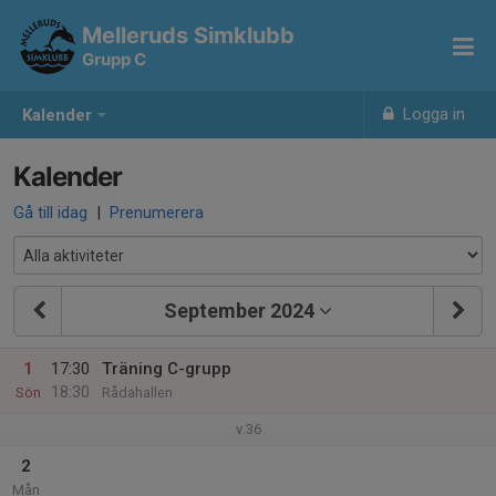
Melleruds Simklubb
Grupp C
Logga in
Kalender
Kalender
Gå till idag
|
Prenumerera
September 2024
1
17:30
Träning C-grupp
18:30
Sön
Rådahallen
v.36
2
Mån