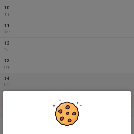
10
Tis
11
Ons
12
Tor
13
Fre
14
Lör
15
17:30
Träning C-grupp
18:30
Sön
Rådahallen
v.38
16
Mån