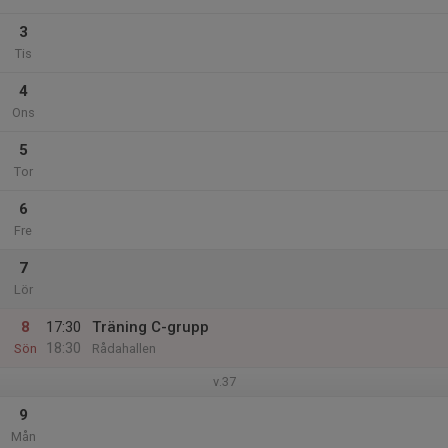
3
Tis
4
Ons
5
Tor
6
Fre
7
Lör
8
17:30
Träning C-grupp
18:30
Sön
Rådahallen
v.37
9
Mån